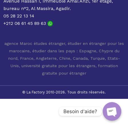
Avenue Hassan I, Immeuble Amal Anzi, 1er étage,
bureau n°2, Al Massira, Agadir.
05 28 22 13 14
+212 06 61 45 89 63
agence Maroc études étranger
,
étudier en étranger pour les
marocains
,
étudier dans les pays : Espagne, Chypre du
nord, France, Angleterre, Chine, Canada, Turquie, Etats-
Unis
,
université gratuite pour les étrangers
,
formation
gratuite pour étranger
© La Factory 2010-2026. Tous droits réservés.
Besoin d'aide?
Open c