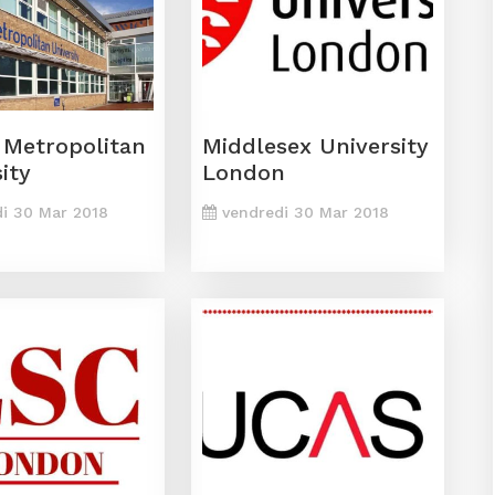
f Metropolitan
Middlesex University
ity
London
i 30 Mar 2018
vendredi 30 Mar 2018