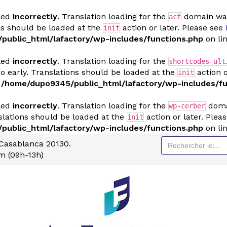
lled
incorrectly
. Translation loading for the
domain was 
acf
ns should be loaded at the
action or later. Please see
init
ublic_html/lafactory/wp-includes/functions.php
on li
lled
incorrectly
. Translation loading for the
shortcodes-ult
o early. Translations should be loaded at the
action o
init
n
/home/dupo9345/public_html/lafactory/wp-includes/fu
lled
incorrectly
. Translation loading for the
domai
wp-cerber
slations should be loaded at the
action or later. Plea
init
ublic_html/lafactory/wp-includes/functions.php
on li
Search
,Casablanca 20130.
for:
m (09h-13h)