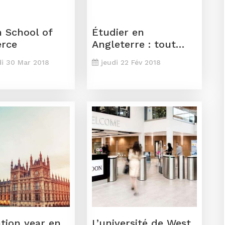
 School of
Étudier en
rce
Angleterre : tout
savoir sur la
i 30 Mar 2018
jeudi 22 Fév 2018
procédure UCAS
tion year en
L’université de West