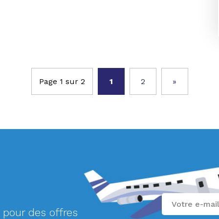
Page 1 sur 2
1
2
»
 pour des offres