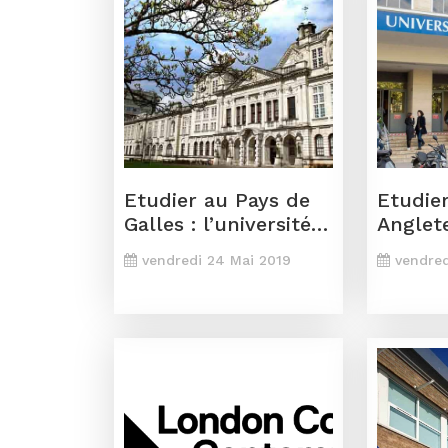
Etudier au Pays de
Etudie
Galles : l’université
Anglete
de Cardiff
l’unive
vendredi 24 Mai 2019
vendred
Dauph
de Lon