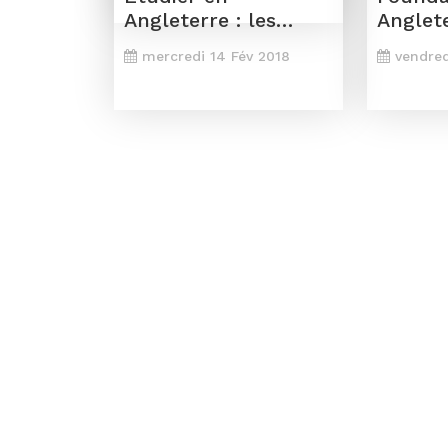
Angleterre : les
Anglet
options de
mercredi 14 Fév 2018
vendred
formation pour un
étudiant marocain