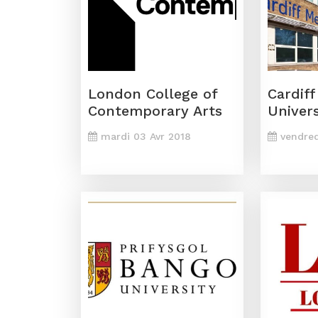
London College of
Cardif
Contemporary Arts
Univers
mardi 03 Avr 2018
vendred