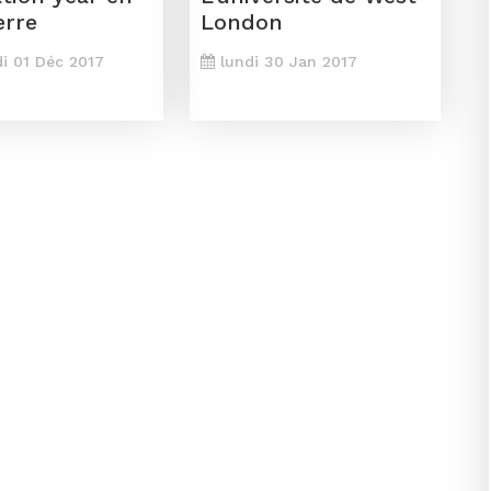
erre
London
i 01 Déc 2017
lundi 30 Jan 2017