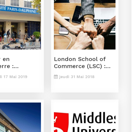
r en
London School of
rre :
Commerce (LSC) :
rsité Paris-
les formations à
i 17 Mai 2019
jeudi 31 Mai 2018
ine Campus
Malte et en Malaisie
dres