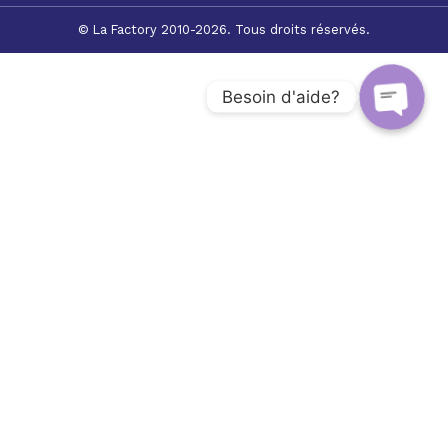
© La Factory 2010-2026. Tous droits réservés.
Besoin d'aide?
Open c