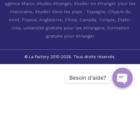
agence Maroc études étranger
,
étudier en étranger pour les
marocains
,
étudier dans les pays : Espagne, Chypre du
nord, France, Angleterre, Chine, Canada, Turquie, Etats-
Unis
,
université gratuite pour les étrangers
,
formation
gratuite pour étranger
© La Factory 2010-2026. Tous droits réservés.
Besoin d'aide?
Open c