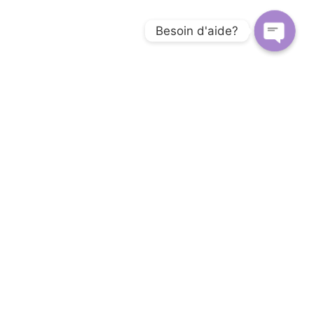
Besoin d'aide?
Open c